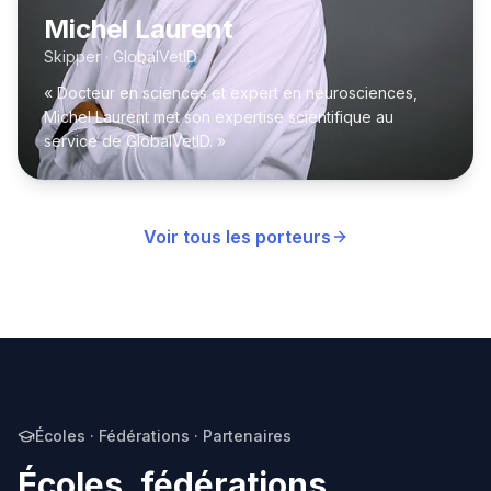
Michel Laurent
Skipper · GlobalVetID
« Docteur en sciences et expert en neurosciences,
Michel Laurent met son expertise scientifique au
service de GlobalVetID. »
Voir tous les porteurs
Écoles · Fédérations · Partenaires
Écoles, fédérations,