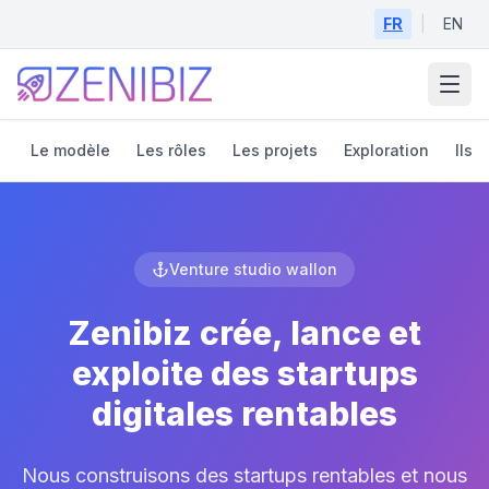
Aller au contenu principal
FR
|
EN
Le modèle
Les rôles
Les projets
Exploration
Ils l
Venture studio wallon
Zenibiz crée, lance et
exploite des startups
digitales rentables
Nous construisons des startups rentables et nous